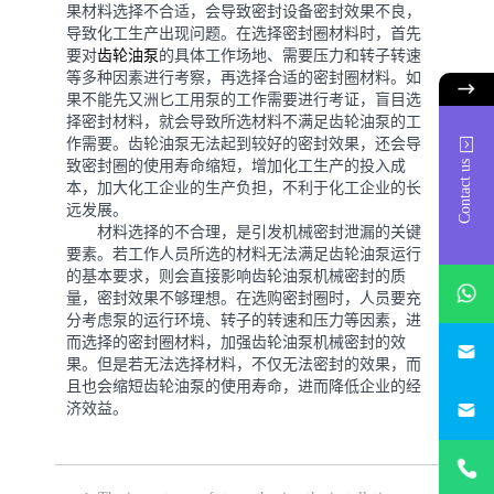
果材料选择不合适，会导致密封设备密封效果不良，
导致化工生产出现问题。在选择密封圈材料时，首先
要对
齿轮油泵
的具体工作场地、需要压力和转子转速
等多种因素进行考察，再选择合适的密封圈材料。如
果不能先又洲匕工用泵的工作需要进行考证，盲目选
择密封材料，就会导致所选材料不满足齿轮油泵的工
作需要。齿轮油泵无法起到较好的密封效果，还会导
致密封圈的使用寿命缩短，增加化工生产的投入成
Contact us
本，加大化工企业的生产负担，不利于化工企业的长
远发展。
材料选择的不合理，是引发机械密封泄漏的关键
要素。若工作人员所选的材料无法满足齿轮油泵运行
whatsAp
的基本要求，则会直接影响齿轮油泵机械密封的质
量，密封效果不够理想。在选购密封圈时，人员要充
分考虑泵的运行环境、转子的转速和压力等因素，进
746684
而选择的密封圈材料，加强齿轮油泵机械密封的效
果。但是若无法选择材料，不仅无法密封的效果，而
且也会缩短齿轮油泵的使用寿命，进而降低企业的经
187330
济效益。
+86-
1873303