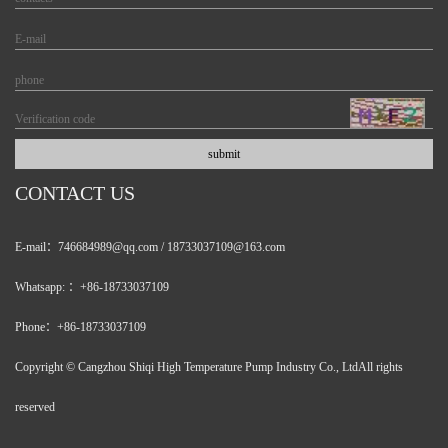
CONTACT US
E-mail：746684989@qq.com / 18733037109@163.com
Whatsapp: ：+86-18733037109
Phone：+86-18733037109
Copyright © Cangzhou Shiqi High Temperature Pump Industry Co., LtdAll rights
reserved