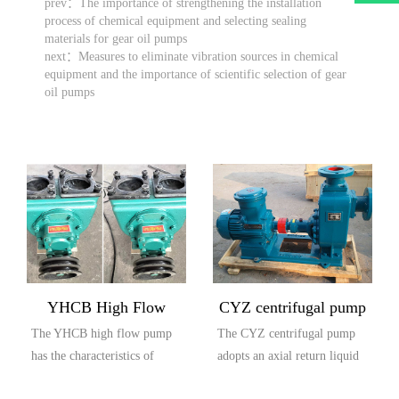
prev：
The importance of strengthening the installation
process of chemical equipment and selecting sealing
materials for gear oil pumps
next：
Measures to eliminate vibration sources in chemical
equipment and the importance of scientific selection of gear
oil pumps
YHCB High Flow
CYZ centrifugal pump
The YHCB high flow pump
The CYZ centrifugal pump
Explosion proof Pump
has the characteristics of
adopts an axial return liquid
large flow rate, high head,
pump body structure, which