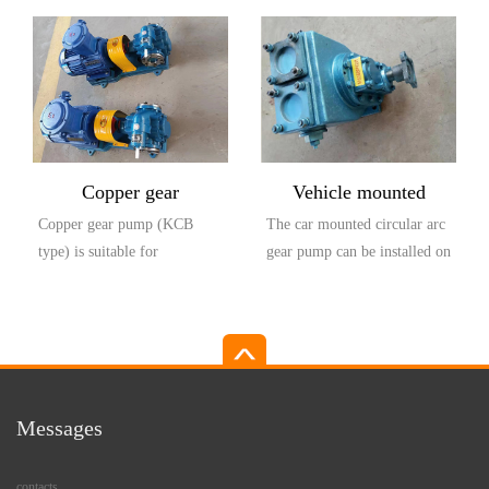
small settli...
is compos...
Copper gear
Vehicle mounted
Copper gear pump (KCB
The car mounted circular arc
explosion-proof pump
circular arc gear pump
type) is suitable for
gear pump can be installed on
(KCB type)
conveying lubricating oil or
the car and driven by the
other liquids with...
output...
Messages