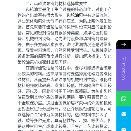
二、齿轮油泵密封材料选择重要性
齿轮油泵是化工生产过程的核心部件，对化工产
物的产出效率有很大影响。
齿轮油泵
中有少量流体，
这些流体和泵外大气间存在压差。为防止浆体发生泄
漏，首先就要在齿轮油泵的运行时设置对应的密封设
备。常见的密封设备有很多种类型，如浮动密封设
备、机械密封设备、动力密封设备和填料密封设备
等。由于多方面因素影响，密封泄漏情况还是时常出
现，导致材料浪费，自然环境受到污染。从机械密封
设备泄漏的原因角度进行分析，提出解决措施，防止
齿轮油泵机械密封出现问题。
Contact us
在选择齿轮油泵的过程中，要尽可能选择含硫量
比较高的材料。选择摩擦副时要选择氮化硅或者碳化
硅材料，从而提升齿轮油泵的机械密封性能。碳化硅
材料的强度比较高、密度比较低、性和隔热性都比较
好，还以及，因此能够用于制作摩擦副。为防止齿轮
whatsAp
油泵受到其他介质的腐蚀和磨损，要在泵表面建立一
个金属保护层。通过金属保护层将泵中的介质和机械
密封金属进行分层隔离，防止介质腐蚀齿轮油泵。可
746684
以选择合金钢作为金属材料的，这种材料中加入了
铁、碳等多种元素，具有韧性好、、损、等优点。但
187330
是这种材料生产成本比较高，且生产工艺比较复杂，