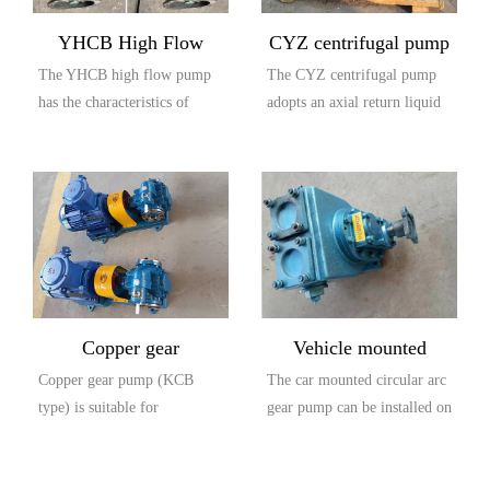
YHCB High Flow
CYZ centrifugal pump
The YHCB high flow pump
The CYZ centrifugal pump
Explosion proof Pump
has the characteristics of
adopts an axial return liquid
large flow rate, high head,
pump body structure, which
small settli...
is compos...
Copper gear
Vehicle mounted
Copper gear pump (KCB
The car mounted circular arc
explosion-proof pump
circular arc gear pump
type) is suitable for
gear pump can be installed on
(KCB type)
conveying lubricating oil or
the car and driven by the
other liquids with...
output...