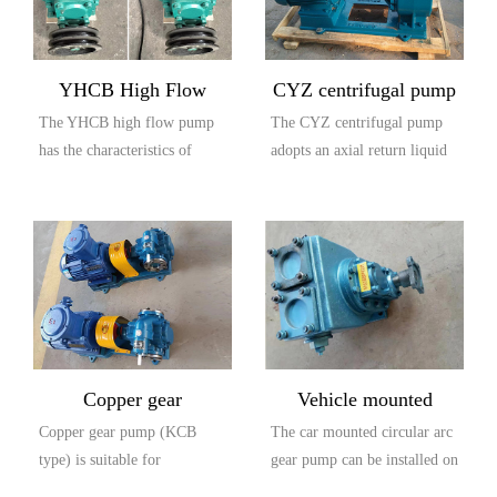
YHCB High Flow
CYZ centrifugal pump
The YHCB high flow pump
The CYZ centrifugal pump
Explosion proof Pump
has the characteristics of
adopts an axial return liquid
large flow rate, high head,
pump body structure, which
small settli...
is compos...
Copper gear
Vehicle mounted
Copper gear pump (KCB
The car mounted circular arc
explosion-proof pump
circular arc gear pump
type) is suitable for
gear pump can be installed on
(KCB type)
conveying lubricating oil or
the car and driven by the