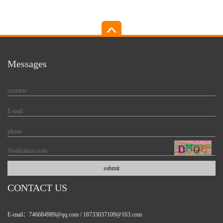
other liquids with...
output...
Messages
CONTACT US
E-mail：746684989@qq.com / 18733037109@163.com