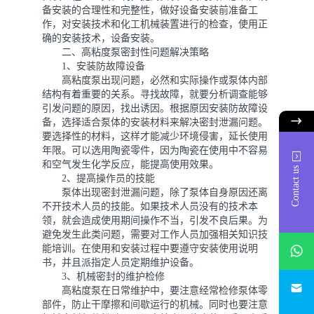
备安装的合理性和完整性，做好设备安装前准备工
作，对安装技术和化工机械装置进行的检查，使用正
确的安装技术，设备安装。
二、高粘度泵密封性问题解决策略
1、安装防故障设备
高粘度泵出现问题，必然和实际操作或泵体内部
结构有着重要的关系。寻找故障，就要分析调查能够
引发问题的原因，找出诱因。根据原因安装防故障设
备，选择适合泵体的安装材料来解决密封泄漏问题。
要选择性的材料，这样才能减少环境侵害，延长使用
年限。可以选用陶瓷零件，因为陶瓷在使用中不容易
和空气发生化学反应，能提高使用效果。
Contact us
2、提高操作员的技能
泵体出现密封泄漏问题，除了泵体自身原因还离
不开技术人员的技能。如果技术人员没有的技术本
领，就会造成使用期间操作不当，引发不良后果。为
避免发生此类问题，需要对工作人员加强相关知识技
whatsAp
能培训。在使用和安装过程中要遵守安装使用说明
书，并且派指定人员定期维护设备。
3、机械密封的维护检修
746684
高粘度泵在日常维护中，要注意经常检修泵体零
部件，防止干摩擦和间歇运行的机械。同时也要注意
187330