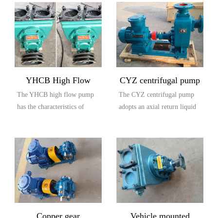
YHCB High Flow
CYZ centrifugal pump
The YHCB high flow pump
The CYZ centrifugal pump
Explosion proof Pump
has the characteristics of
adopts an axial return liquid
large flow rate, high head,
pump body structure, which
small settli...
is compos...
Copper gear
Vehicle mounted