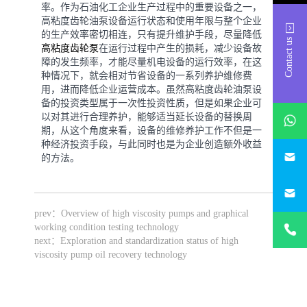
率。作为石油化工企业生产过程中的重要设备之一，
高粘度齿轮油泵设备运行状态和使用年限与整个企业
的生产效率密切相连，只有提升维护手段，尽量降低
Contact us
高粘度齿轮泵
在运行过程中产生的损耗，减少设备故
障的发生频率，才能尽量机电设备的运行效率，在这
种情况下，就会相对节省设备的一系列养护维修费
用，进而降低企业运营成本。虽然高粘度齿轮油泵设
备的投资类型属于一次性投资性质，但是如果企业可
whatsAp
以对其进行合理养护，能够适当延长设备的替换周
期，从这个角度来看，设备的维修养护工作不但是一
种经济投资手段，与此同时也是为企业创造额外收益
746684
的方法。
187330
prev：
Overview of high viscosity pumps and graphical
+86-
working condition testing technology
1873303
next：
Exploration and standardization status of high
viscosity pump oil recovery technology